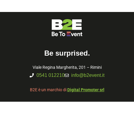
Be surprised.
Viale Regina Margherita, 201 – Rimini
0541 012210
info@b2event.it
B2E è un marchio di
Digital Promoter srl