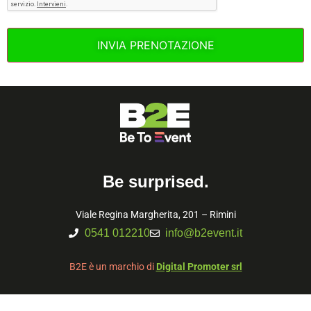
Be surprised.
Viale Regina Margherita, 201 – Rimini
0541 012210
info@b2event.it
B2E è un marchio di
Digital Promoter srl