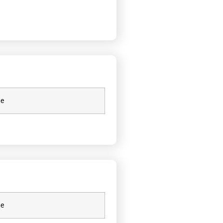
te
te